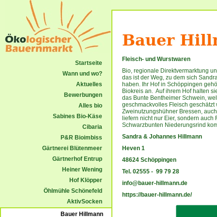
Fleisch- und Wurstwaren
Startseite
Bio, regionale Direktvermarktung und
Wann und wo?
das ist der Weg, zu dem sich Sand
Aktuelles
haben. Ihr Hof in Schöppingen geh
Biokreis an. Auf ihrem Hof halten si
Bewerbungen
das Bunte Bentheimer Schwein, wel
geschmackvolles Fleisch geschätzt w
Alles bio
Zweinutzungshühner Bressen, auch 
Sabines Bio-Käse
liefern nicht nur Eier, sondern auch
Schwarzbunten Niederungsrind komm
Cibaria
Sandra & Johannes Hillmann
P&R Bioimbiss
Gärtnerei Blütenmeer
Heven 1
Gärtnerhof Entrup
48624 Schöppingen
Heiner Wening
Tel. 02555 - 99 79 28
Hof Klöpper
info@bauer-hillmann.de
Öhlmühle Schönefeld
https://bauer-hillmann.de/
AktivSocken
Bauer Hillmann